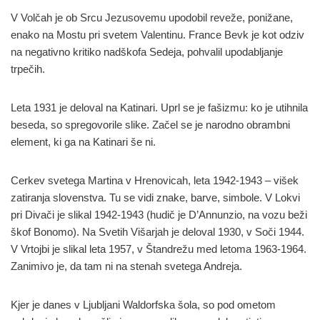
V Volčah je ob Srcu Jezusovemu upodobil reveže, ponižane,
enako na Mostu pri svetem Valentinu. France Bevk je kot odziv
na negativno kritiko nadškofa Sedeja, pohvalil upodabljanje
trpečih.
Leta 1931 je deloval na Katinari. Uprl se je fašizmu: ko je utihnila
beseda, so spregovorile slike. Začel se je narodno obrambni
element, ki ga na Katinari še ni.
Cerkev svetega Martina v Hrenovicah, leta 1942-1943 – višek
zatiranja slovenstva. Tu se vidi znake, barve, simbole. V Lokvi
pri Divači je slikal 1942-1943 (hudič je D’Annunzio, na vozu beži
škof Bonomo). Na Svetih Višarjah je deloval 1930, v Soči 1944.
V Vrtojbi je slikal leta 1957, v Štandrežu med letoma 1963-1964.
Zanimivo je, da tam ni na stenah svetega Andreja.
Kjer je danes v Ljubljani Waldorfska šola, so pod ometom