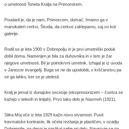
o umetnosti Toneta Kralja na Primorskem.
Poudaril je, da je nam, Primorcem, domač. Imamo ga v
marsikateri cerkvi. Škoda, da cerkve zaklepamo, saj so kot
galerije.
Rodil se je leta 1900 v Dobrepolju in je prvi umetniški poduk
dobil doma. Namenjen je bila za duhovnika in v tem je žar
njegove umetnosti. Bil je polnokrvni umetnik. Izhajal je iz uvoda
v Janezov evangelij. Boga se ne da upodobiti, v krščanstvu pa
se ga lahko, ker se je utelesil.
Kralj je jemal iz dunajske secesije (ekspresionizem – čustva se
kažejo v telesih in linijah). Prvo tako delo je Nasmeh (1921).
Slika Moj oče iz leta 1929 kaže novo stvarnost. Pusti
travmatske kontraste, lik očeta rezbarja je plastičen, v ozadju
Dobrepolje, na desni je naslikal sebe pri delu. Navezuje se na