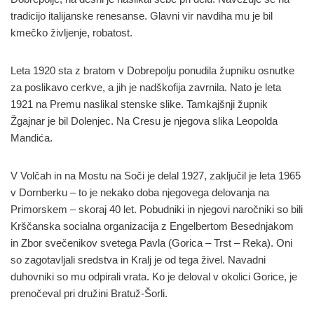
tradicijo italijanske renesanse. Glavni vir navdiha mu je bil
kmečko življenje, robatost.
Leta 1920 sta z bratom v Dobrepolju ponudila župniku osnutke
za poslikavo cerkve, a jih je nadškofija zavrnila. Nato je leta
1921 na Premu naslikal stenske slike. Tamkajšnji župnik
Žgajnar je bil Dolenjec. Na Cresu je njegova slika Leopolda
Mandića.
V Volčah in na Mostu na Soči je delal 1927, zaključil je leta 1965
v Dornberku – to je nekako doba njegovega delovanja na
Primorskem – skoraj 40 let. Pobudniki in njegovi naročniki so bili
Krščanska socialna organizacija z Engelbertom Besednjakom
in Zbor svečenikov svetega Pavla (Gorica – Trst – Reka). Oni
so zagotavljali sredstva in Kralj je od tega živel. Navadni
duhovniki so mu odpirali vrata. Ko je deloval v okolici Gorice, je
prenočeval pri družini Bratuž-Šorli.