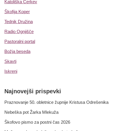
Katoliška Cerkev
Škofija Koper
Tednik Družina
Radio Ognjišče
Pastoralni portal
Božja beseda
Skavti
Iskreni
Najnovejši prispevki
Praznovanje 50. obletnice župnije Kristusa Odrešenika
Nebeška pot Žarka Mlekuža
Škofovo pismo za postni čas 2026