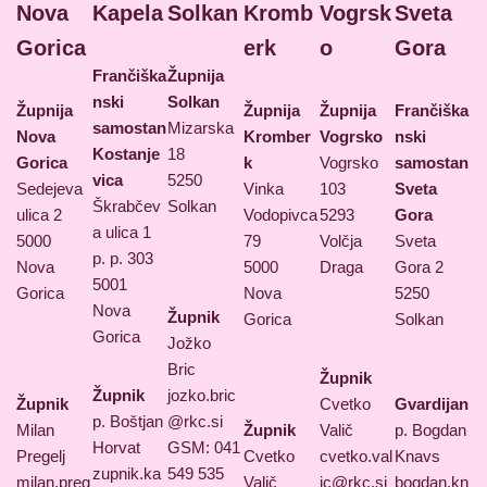
Nova
Kapela
Solkan
Kromb
Vogrsk
Sveta
Gorica
erk
o
Gora
Frančiška
Župnija
nski
Solkan
Župnija
Župnija
Župnija
Frančiška
samostan
Mizarska
Nova
Kromber
Vogrsko
nski
Kostanje
18
Gorica
k
Vogrsko
samostan
vica
5250
Sedejeva
Vinka
103
Sveta
Škrabčev
Solkan
ulica 2
Vodopivca
5293
Gora
a ulica 1
5000
79
Volčja
Sveta
p. p. 303
Nova
5000
Draga
Gora 2
5001
Gorica
Nova
5250
Nova
Župnik
Gorica
Solkan
Gorica
Jožko
Bric
Župnik
Župnik
jozko.bric
Župnik
Cvetko
Gvardijan
p. Boštjan
@rkc.si
Milan
Župnik
Valič
p. Bogdan
Horvat
GSM: 041
Pregelj
Cvetko
cvetko.val
Knavs
zupnik.ka
549 535
milan.preg
Valič
ic@rkc.si
bogdan.kn