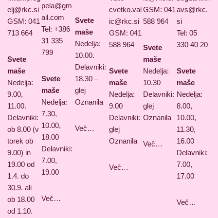
pela@gm
elj@rkc.si
cvetko.val
GSM: 041
avs@rkc.
ail.com
Svete
GSM: 041
ic@rkc.si
588 964
si
Tel: +386
maše
713 664
GSM: 041
Tel: 05
31 335
Nedelja:
588 964
330 40 20
Svete
799
10.00.
Svete
maše
Delavniki:
maše
Svete
Nedelja:
Svete
Svete
18.30 –
Nedelja:
maše
10.30
maše
maše
glej
9.00,
Nedelja:
Delavniki:
Nedelja:
Nedelja:
Oznanila
11.00.
9.00
glej
8.00,
7.30,
Delavniki:
Delavniki:
Oznanila
10.00,
10.00,
Več…
ob 8.00 (v
glej
11.30,
18.00
torek ob
Oznanila
16.00
Več…
Delavniki:
9.00) in
Delavniki:
7.00,
19.00 od
7.00,
Več…
19.00
1.4. do
17.00
30.9. ali
Več…
ob 18.00
Več…
od 1.10.