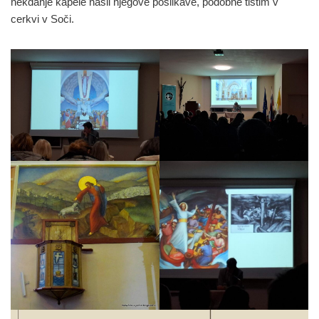
nekdanje kapele našli njegove poslikave, podobne tistim v
cerkvi v Soči.