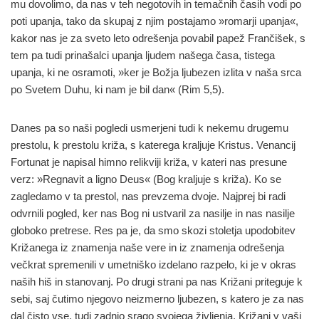
mu dovolimo, da nas v teh negotovih in temačnih časih vodi po
poti upanja, tako da skupaj z njim postajamo »romarji upanja«,
kakor nas je za sveto leto odrešenja povabil papež Frančišek, s
tem pa tudi prinašalci upanja ljudem našega časa, tistega
upanja, ki ne osramoti, »ker je Božja ljubezen izlita v naša srca
po Svetem Duhu, ki nam je bil dan« (Rim 5,5).
Danes pa so naši pogledi usmerjeni tudi k nekemu drugemu
prestolu, k prestolu križa, s katerega kraljuje Kristus. Venancij
Fortunat je napisal himno relikviji križa, v kateri nas presune
verz: »Regnavit a ligno Deus« (Bog kraljuje s križa). Ko se
zagledamo v ta prestol, nas prevzema dvoje. Najprej bi radi
odvrnili pogled, ker nas Bog ni ustvaril za nasilje in nas nasilje
globoko pretrese. Res pa je, da smo skozi stoletja upodobitev
Križanega iz znamenja naše vere in iz znamenja odrešenja
večkrat spremenili v umetniško izdelano razpelo, ki je v okras
naših hiš in stanovanj. Po drugi strani pa nas Križani priteguje k
sebi, saj čutimo njegovo neizmerno ljubezen, s katero je za nas
dal čisto vse, tudi zadnjo srago svojega življenja. Križani v vaši