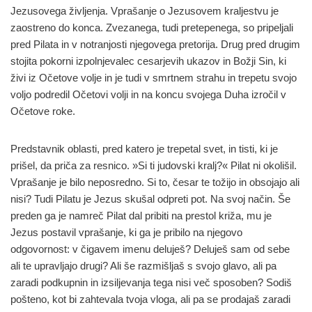
Jezusovega življenja. Vprašanje o Jezusovem kraljestvu je
zaostreno do konca. Zvezanega, tudi pretepenega, so pripeljali
pred Pilata in v notranjosti njegovega pretorija. Drug pred drugim
stojita pokorni izpolnjevalec cesarjevih ukazov in Božji Sin, ki
živi iz Očetove volje in je tudi v smrtnem strahu in trepetu svojo
voljo podredil Očetovi volji in na koncu svojega Duha izročil v
Očetove roke.
Predstavnik oblasti, pred katero je trepetal svet, in tisti, ki je
prišel, da priča za resnico. »Si ti judovski kralj?« Pilat ni okolišil.
Vprašanje je bilo neposredno. Si to, česar te tožijo in obsojajo ali
nisi? Tudi Pilatu je Jezus skušal odpreti pot. Na svoj način. Še
preden ga je namreč Pilat dal pribiti na prestol križa, mu je
Jezus postavil vprašanje, ki ga je pribilo na njegovo
odgovornost: v čigavem imenu deluješ? Deluješ sam od sebe
ali te upravljajo drugi? Ali še razmišljaš s svojo glavo, ali pa
zaradi podkupnin in izsiljevanja tega nisi več sposoben? Sodiš
pošteno, kot bi zahtevala tvoja vloga, ali pa se prodajaš zaradi