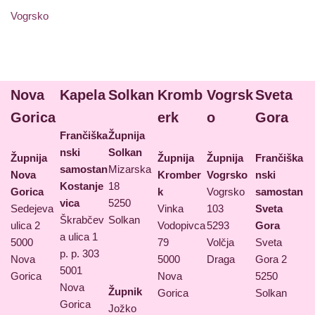
Vogrsko
Nova
Kapela
Solkan
Kromb
Vogrsk
Sveta
Gorica
erk
o
Gora
Frančiška
Župnija
nski
Solkan
Župnija
Župnija
Župnija
Frančiška
samostan
Mizarska
Nova
Kromber
Vogrsko
nski
Kostanje
18
Gorica
k
Vogrsko
samostan
vica
5250
Sedejeva
Vinka
103
Sveta
Škrabčev
Solkan
ulica 2
Vodopivca
5293
Gora
a ulica 1
5000
79
Volčja
Sveta
p. p. 303
Nova
5000
Draga
Gora 2
5001
Gorica
Nova
5250
Nova
Župnik
Gorica
Solkan
Gorica
Jožko