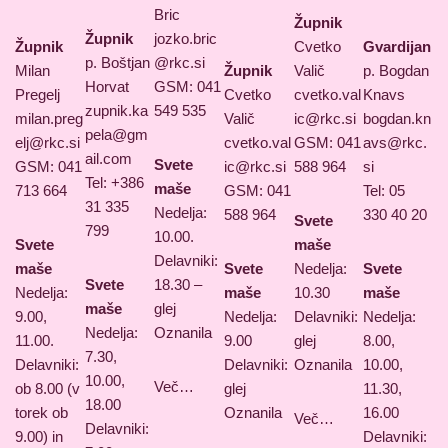
Bric
Župnik
Župnik
jozko.bric
Župnik
Cvetko
Gvardijan
p. Boštjan
@rkc.si
Milan
Župnik
Valič
p. Bogdan
Horvat
GSM: 041
Pregelj
Cvetko
cvetko.val
Knavs
zupnik.ka
549 535
milan.preg
Valič
ic@rkc.si
bogdan.kn
pela@gm
elj@rkc.si
cvetko.val
GSM: 041
avs@rkc.
ail.com
Svete
GSM: 041
ic@rkc.si
588 964
si
Tel: +386
maše
713 664
GSM: 041
Tel: 05
31 335
Nedelja:
588 964
330 40 20
Svete
799
10.00.
Svete
maše
Delavniki:
maše
Svete
Nedelja:
Svete
Svete
18.30 –
Nedelja:
maše
10.30
maše
maše
glej
9.00,
Nedelja:
Delavniki:
Nedelja:
Nedelja:
Oznanila
11.00.
9.00
glej
8.00,
7.30,
Delavniki:
Delavniki:
Oznanila
10.00,
10.00,
Več…
ob 8.00 (v
glej
11.30,
18.00
torek ob
Oznanila
16.00
Več…
Delavniki:
9.00) in
Delavniki: