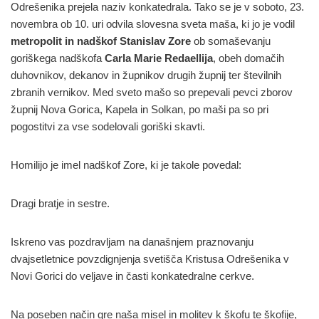
Odrešenika prejela naziv konkatedrala. Tako se je v soboto, 23.
novembra ob 10. uri odvila slovesna sveta maša, ki jo je vodil
metropolit in nadškof Stanislav Zore
ob somaševanju
goriškega nadškofa
Carla Marie Redaellija
, obeh domačih
duhovnikov, dekanov in župnikov drugih župnij ter številnih
zbranih vernikov. Med sveto mašo so prepevali pevci zborov
župnij Nova Gorica, Kapela in Solkan, po maši pa so pri
pogostitvi za vse sodelovali goriški skavti.
Homilijo je imel nadškof Zore, ki je takole povedal:
Dragi bratje in sestre.
Iskreno vas pozdravljam na današnjem praznovanju
dvajsetletnice povzdignjenja svetišča Kristusa Odrešenika v
Novi Gorici do veljave in časti konkatedralne cerkve.
Na poseben način gre naša misel in molitev k škofu te škofije,