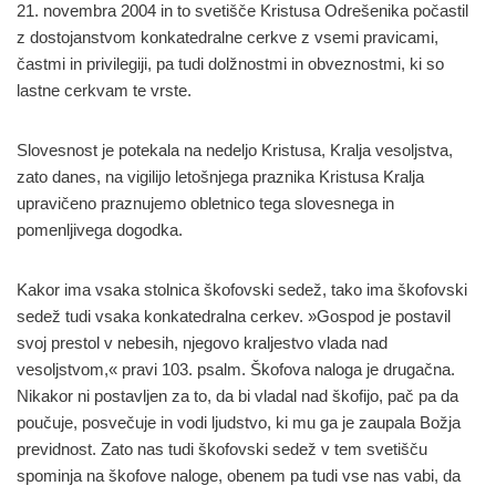
21. novembra 2004 in to svetišče Kristusa Odrešenika počastil
z dostojanstvom konkatedralne cerkve z vsemi pravicami,
častmi in privilegiji, pa tudi dolžnostmi in obveznostmi, ki so
lastne cerkvam te vrste.
Slovesnost je potekala na nedeljo Kristusa, Kralja vesoljstva,
zato danes, na vigilijo letošnjega praznika Kristusa Kralja
upravičeno praznujemo obletnico tega slovesnega in
pomenljivega dogodka.
Kakor ima vsaka stolnica škofovski sedež, tako ima škofovski
sedež tudi vsaka konkatedralna cerkev. »Gospod je postavil
svoj prestol v nebesih, njegovo kraljestvo vlada nad
vesoljstvom,« pravi 103. psalm. Škofova naloga je drugačna.
Nikakor ni postavljen za to, da bi vladal nad škofijo, pač pa da
poučuje, posvečuje in vodi ljudstvo, ki mu ga je zaupala Božja
previdnost. Zato nas tudi škofovski sedež v tem svetišču
spominja na škofove naloge, obenem pa tudi vse nas vabi, da