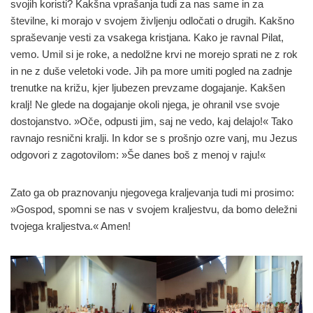
svojih koristi? Kakšna vprašanja tudi za nas same in za
številne, ki morajo v svojem življenju odločati o drugih. Kakšno
spraševanje vesti za vsakega kristjana. Kako je ravnal Pilat,
vemo. Umil si je roke, a nedolžne krvi ne morejo sprati ne z rok
in ne z duše veletoki vode. Jih pa more umiti pogled na zadnje
trenutke na križu, kjer ljubezen prevzame dogajanje. Kakšen
kralj! Ne glede na dogajanje okoli njega, je ohranil vse svoje
dostojanstvo. »Oče, odpusti jim, saj ne vedo, kaj delajo!« Tako
ravnajo resnični kralji. In kdor se s prošnjo ozre vanj, mu Jezus
odgovori z zagotovilom: »Še danes boš z menoj v raju!«
Zato ga ob praznovanju njegovega kraljevanja tudi mi prosimo:
»Gospod, spomni se nas v svojem kraljestvu, da bomo deležni
tvojega kraljestva.« Amen!