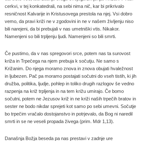
cerkvi, v tej konkatedrali, na sebi nima nič, kar bi prikrivalo
resničnost Kalvarije in Kristusovega prestola na njej. Vsi dobro
vemo, da pravi križi ne v zgodovini in ne v našem življenju niso
bili narejeni, da bi prebujali v nas umetniški vtis. Nikakor.
Namenjeni so bili trpljenju ljudi. Namenjeni so bili smrti.
Če pustimo, da v nas spregovori srce, potem nas ta surovost
križa in Trpečega na njem prebuja k sočutju. Ne samo s
Križanim. Do njega moramo znova in znova obujati hvaležnost
in ljubezen. Pač pa moramo postajati sočutni do vseh tistih, ki jih
družba, politika, ljudje, pohlep in toliko drugih razlogov še vedno
razpenja na križ trpljenja in na tem križu umirajo. Če bomo
sočutni, potem ne Jezusov križ in ne križi naših trpečih bratov in
sester ne bodo nikdar sprejeti kot samo po sebi umevni. Sočutje
bo trpečim vračalo dostojanstvo in potrjevalo, da Bog ni naredil
smrti in se ne veseli propada živega (prim. Mdr 1,13).
Današnja Božja beseda pa nas prestavi v zadnje ure