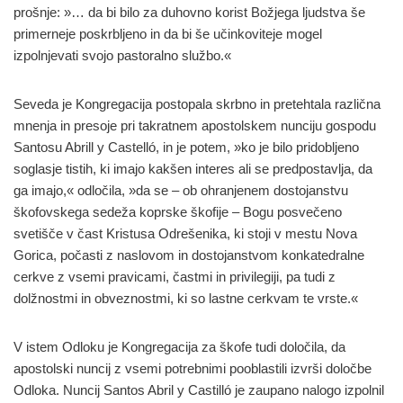
prošnje: »… da bi bilo za duhovno korist Božjega ljudstva še
primerneje poskrbljeno in da bi še učinkoviteje mogel
izpolnjevati svojo pastoralno službo.«
Seveda je Kongregacija postopala skrbno in pretehtala različna
mnenja in presoje pri takratnem apostolskem nunciju gospodu
Santosu Abrill y Castelló, in je potem, »ko je bilo pridobljeno
soglasje tistih, ki imajo kakšen interes ali se predpostavlja, da
ga imajo,« odločila, »da se – ob ohranjenem dostojanstvu
škofovskega sedeža koprske škofije – Bogu posvečeno
svetišče v čast Kristusa Odrešenika, ki stoji v mestu Nova
Gorica, počasti z naslovom in dostojanstvom konkatedralne
cerkve z vsemi pravicami, častmi in privilegiji, pa tudi z
dolžnostmi in obveznostmi, ki so lastne cerkvam te vrste.«
V istem Odloku je Kongregacija za škofe tudi določila, da
apostolski nuncij z vsemi potrebnimi pooblastili izvrši določbe
Odloka. Nuncij Santos Abril y Castilló je zaupano nalogo izpolnil