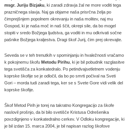
msgr. Juriju Bizjaku
, ki zaradi zdravja žal ne more voditi tega
prazničnega slavja. Naj ga objame naša prisrčna želja po
čimprejšnjem popolnem okrevanju in naša molitev, naj mu
Gospod, ki je naša moč in naš ščit, okrepi sile, da bo mogel
stopiti v sredo Božjega ljudstva, ga voditi in mu odkrivati sočne
pašnike Božjega kraljestva. Dragi škof Jurij, čim prej okrevajte.
Seveda se v teh trenutkih v spominjanju in hvaležnosti vračamo
k pokojnemu škofu
Metodu Pirihu
, ki je bil pobudnik razglasitve
tega svetišča za konkatedralo. Po petindvajsetletnem vodenju
koprske škofije se je odločil, da bo po smrti počival na Sveti
Gori – morda tudi zaradi tega, ker se s Svete Gore vidi velik del
koprske škofije.
Škof Metod Pirih je torej na takratno Kongregacijo za škofe
naslovil prošnjo, da bi bilo svetišče Kristusa Odrešenika
povzdignjeno v konkatedralno cerkev. V Odloku kongregacije, ki
je bil izdan 15. marca 2004, je bil napisan razlog škofove