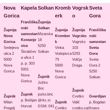
Nova
Kapela
Solkan
Kromb
Vogrsk
Sveta
Gorica
erk
o
Gora
Frančiška
Župnija
nski
Solkan
Župnija
Župnija
Župnija
Frančiška
samostan
Mizarska
Nova
Kromber
Vogrsko
nski
Kostanje
18
Gorica
k
Vogrsko
samostan
vica
5250
Sedejeva
Vinka
103
Sveta
Škrabčev
Solkan
ulica 2
Vodopivca
5293
Gora
a ulica 1
5000
79
Volčja
Sveta
p. p. 303
Nova
5000
Draga
Gora 2
5001
Gorica
Nova
5250
Nova
Župnik
Gorica
Solkan
Gorica
Jožko
Bric
Župnik
Župnik
jozko.bric
Župnik
Cvetko
Gvardijan
p. Boštjan
@rkc.si
Milan
Župnik
Valič
p. Bogdan
Horvat
GSM: 041
Pregelj
Cvetko
cvetko.val
Knavs