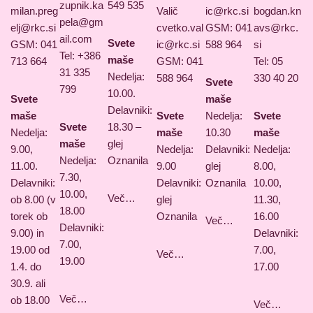
zupnik.ka
549 535
milan.preg
Valič
ic@rkc.si
bogdan.kn
pela@gm
elj@rkc.si
cvetko.val
GSM: 041
avs@rkc.
ail.com
Svete
GSM: 041
ic@rkc.si
588 964
si
Tel: +386
maše
713 664
GSM: 041
Tel: 05
31 335
Nedelja:
588 964
330 40 20
Svete
799
10.00.
Svete
maše
Delavniki:
maše
Svete
Nedelja:
Svete
Svete
18.30 –
Nedelja:
maše
10.30
maše
maše
glej
9.00,
Nedelja:
Delavniki:
Nedelja:
Nedelja:
Oznanila
11.00.
9.00
glej
8.00,
7.30,
Delavniki:
Delavniki:
Oznanila
10.00,
10.00,
Več…
ob 8.00 (v
glej
11.30,
18.00
torek ob
Oznanila
16.00
Več…
Delavniki:
9.00) in
Delavniki:
7.00,
19.00 od
7.00,
Več…
19.00
1.4. do
17.00
30.9. ali
Več…
ob 18.00
Več…