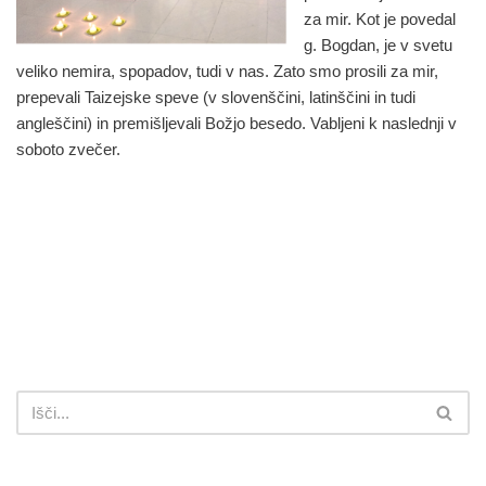
za mir. Kot je povedal
g. Bogdan, je v svetu
veliko nemira, spopadov, tudi v nas. Zato smo prosili za mir,
prepevali Taizejske speve (v slovenščini, latinščini in tudi
angleščini) in premišljevali Božjo besedo. Vabljeni k naslednji v
soboto zvečer.