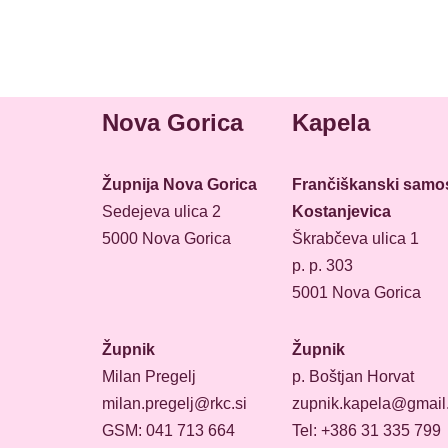
Nova Gorica
Kapela
Župnija Nova Gorica
Frančiškanski samo
Sedejeva ulica 2
Kostanjevica
5000 Nova Gorica
Škrabčeva ulica 1
p. p. 303
5001 Nova Gorica
Župnik
Župnik
Milan Pregelj
p. Boštjan Horvat
milan.pregelj@rkc.si
zupnik.kapela@gmail
GSM: 041 713 664
Tel: +386 31 335 799