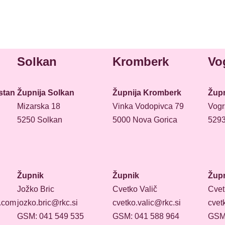
Solkan
Kromberk
Vo
stan
Župnija Solkan
Župnija Kromberk
Župn
Mizarska 18
Vinka Vodopivca 79
Vogr
5250 Solkan
5000 Nova Gorica
5293
Župnik
Župnik
Žup
Jožko Bric
Cvetko Valič
Cvet
.com
jozko.bric@rkc.si
cvetko.valic@rkc.si
cvet
GSM: 041 549 535
GSM: 041 588 964
GSM: