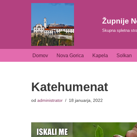
Skoči
Župnije N
na
Skupna spletna str
vsebino
Domov
Nova Gorica
Kapela
Solkan
Katehumenat
od
administrator
18 januarja, 2022