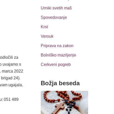
Urniki svetih maš
Spovedovanje
Krst
Verouk
Priprava na zakon
Bolniško maziljenje
odločili za
vo uvajamo s
Cerkveni pogreb
. marca 2022
brigad 24).
Božja beseda
 vam ugajala.
mu: 051 489