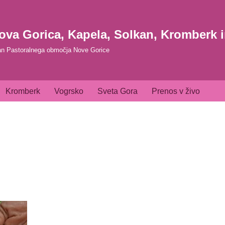
ova Gorica, Kapela, Solkan, Kromberk 
an Pastoralnega območja Nove Gorice
Kromberk
Vogrsko
Sveta Gora
Prenos v živo