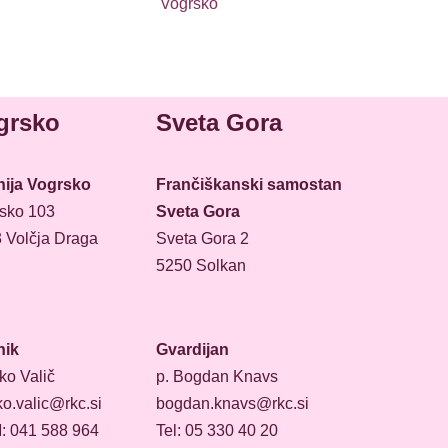
Vogrsko
grsko
Sveta Gora
ija Vogrsko
Frančiškanski samostan
sko 103
Sveta Gora
 Volčja Draga
Sveta Gora 2
5250 Solkan
nik
Gvardijan
ko Valič
p. Bogdan Knavs
ko.valic@rkc.si
bogdan.knavs@rkc.si
 041 588 964
Tel: 05 330 40 20