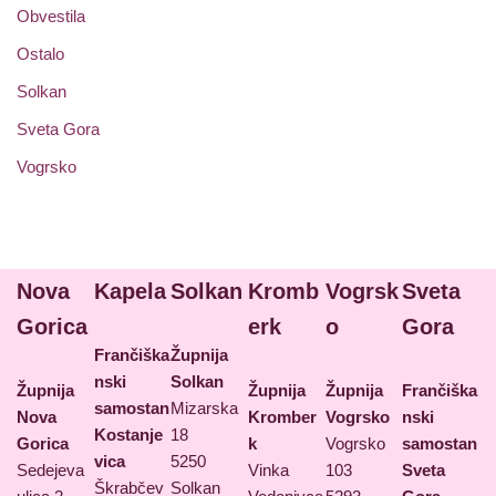
Obvestila
Ostalo
Solkan
Sveta Gora
Vogrsko
Nova
Kapela
Solkan
Kromb
Vogrsk
Sveta
Gorica
erk
o
Gora
Frančiška
Župnija
nski
Solkan
Župnija
Župnija
Župnija
Frančiška
samostan
Mizarska
Nova
Kromber
Vogrsko
nski
Kostanje
18
Gorica
k
Vogrsko
samostan
vica
5250
Sedejeva
Vinka
103
Sveta
Škrabčev
Solkan