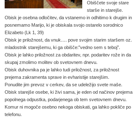
Obiščete svoje stare
starše in starejše.
Obisk je osebna odločitev, da vstanemo in odhitimo k drugim in
posnemamo Marijo, ki je obiskala svojo ostarelo sorodnico
Elizabeto (Lk 1, 39)
Obisk je priložnost, da vnuk…. pove svojim starim staršem oz.
mladostnik starejšemu, ki ga obišče:”vedno sem s teboj”.
Obisk je lahko priložnost za obdaritev, npr. podaritev rože in da
skupaj zmolimo molitev ob svetovnem dnevu.
Obisk duhovnika pa je lahko tudi priložnost, za priložnost
prejema zakramenta sprave in evharistije starejšim.
Ponudite jim prevoz v cerkev, da se udeležijo svete maše.
Obisk starejše osebe, ki živi sama, je eden od načinov prejema
popolnega odpustka, podarjenega ob tem svetovnem dnevu.
Komur ni mogoče osebno nekoga obiskati, ga lahko pokliče po
telefonu.