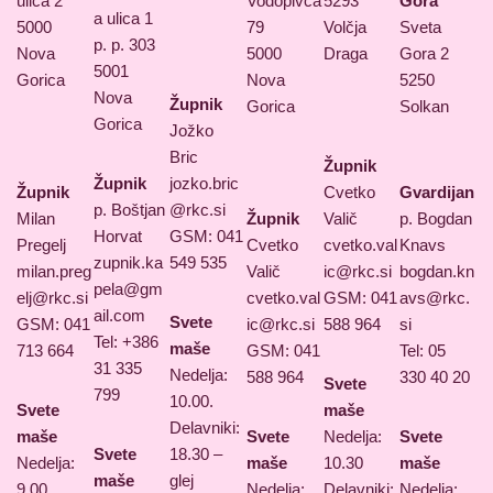
ulica 2
Vodopivca
5293
Gora
a ulica 1
5000
79
Volčja
Sveta
p. p. 303
Nova
5000
Draga
Gora 2
5001
Gorica
Nova
5250
Nova
Župnik
Gorica
Solkan
Gorica
Jožko
Bric
Župnik
Župnik
jozko.bric
Župnik
Cvetko
Gvardijan
p. Boštjan
@rkc.si
Milan
Župnik
Valič
p. Bogdan
Horvat
GSM: 041
Pregelj
Cvetko
cvetko.val
Knavs
zupnik.ka
549 535
milan.preg
Valič
ic@rkc.si
bogdan.kn
pela@gm
elj@rkc.si
cvetko.val
GSM: 041
avs@rkc.
ail.com
Svete
GSM: 041
ic@rkc.si
588 964
si
Tel: +386
maše
713 664
GSM: 041
Tel: 05
31 335
Nedelja:
588 964
330 40 20
Svete
799
10.00.
Svete
maše
Delavniki:
maše
Svete
Nedelja:
Svete
Svete
18.30 –
Nedelja:
maše
10.30
maše
maše
glej
9.00,
Nedelja:
Delavniki:
Nedelja: