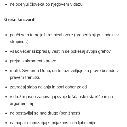
ne ocenjuj človeka po njegovem videzu
Grešnike svariti
pouči se o temeljnih resnicah vere (preberi knjigo, sodeluj v
skupini…)
vsak večer si izprašaj vest in se pokesaj svojih grehov
prejmi zakrament sprave
moli k Svetemu Duhu, da te razsvetljuje za pravo besedo v
pravem trenutku
zavračaj slaba dejanja in bodi dober zgled
v družbi jasno zagovarjaj svoje krščansko stališče in ga
argumentiraj
ne postavljaj se nad druge (ponižnost)
na napake opozarjaj s prijaznostjo in ljubeznijo