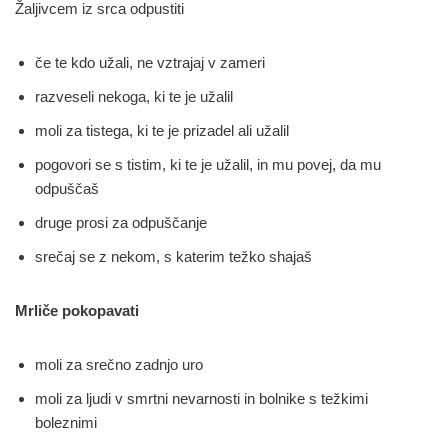
Žaljivcem iz srca odpustiti
če te kdo užali, ne vztrajaj v zameri
razveseli nekoga, ki te je užalil
moli za tistega, ki te je prizadel ali užalil
pogovori se s tistim, ki te je užalil, in mu povej, da mu
odpuščaš
druge prosi za odpuščanje
srečaj se z nekom, s katerim težko shajaš
Mrliče pokopavati
moli za srečno zadnjo uro
moli za ljudi v smrtni nevarnosti in bolnike s težkimi
boleznimi