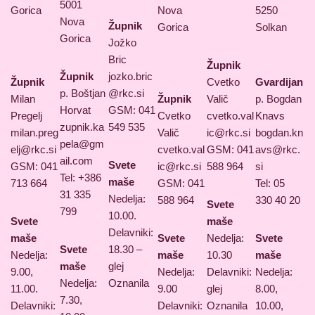
5001
Gorica
Nova
5250
Nova
Župnik
Gorica
Solkan
Gorica
Jožko
Bric
Župnik
Župnik
jozko.bric
Župnik
Cvetko
Gvardijan
p. Boštjan
@rkc.si
Milan
Župnik
Valič
p. Bogdan
Horvat
GSM: 041
Pregelj
Cvetko
cvetko.val
Knavs
zupnik.ka
549 535
milan.preg
Valič
ic@rkc.si
bogdan.kn
pela@gm
elj@rkc.si
cvetko.val
GSM: 041
avs@rkc.
ail.com
Svete
GSM: 041
ic@rkc.si
588 964
si
Tel: +386
maše
713 664
GSM: 041
Tel: 05
31 335
Nedelja:
588 964
330 40 20
Svete
799
10.00.
Svete
maše
Delavniki:
maše
Svete
Nedelja:
Svete
Svete
18.30 –
Nedelja:
maše
10.30
maše
maše
glej
9.00,
Nedelja:
Delavniki:
Nedelja:
Nedelja:
Oznanila
11.00.
9.00
glej
8.00,
7.30,
Delavniki:
Delavniki:
Oznanila
10.00,