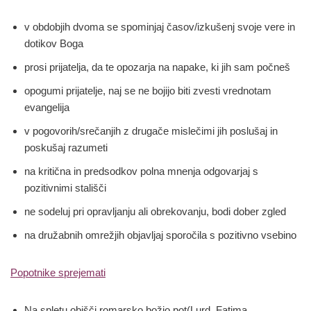
v obdobjih dvoma se spominjaj časov/izkušenj svoje vere in
dotikov Boga
prosi prijatelja, da te opozarja na napake, ki jih sam počneš
opogumi prijatelje, naj se ne bojijo biti zvesti vrednotam
evangelija
v pogovorih/srečanjih z drugače mislečimi jih poslušaj in
poskušaj razumeti
na kritična in predsodkov polna mnenja odgovarjaj s
pozitivnimi stališči
ne sodeluj pri opravljanju ali obrekovanju, bodi dober zgled
na družabnih omrežjih objavljaj sporočila s pozitivno vsebino
Popotnike sprejemati
Na spletu obišči romarsko božjo pot(Lurd, Fatima,