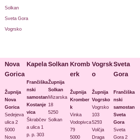
Solkan
Sveta Gora
Vogrsko
Nova
Kapela
Solkan
Kromb
Vogrsk
Sveta
Gorica
erk
o
Gora
Frančiška
Župnija
nski
Solkan
Župnija
Župnija
Župnija
Frančiška
samostan
Mizarska
Nova
Kromber
Vogrsko
nski
Kostanje
18
Gorica
k
Vogrsko
samostan
vica
5250
Sedejeva
Vinka
103
Sveta
Škrabčev
Solkan
ulica 2
Vodopivca
5293
Gora
a ulica 1
5000
79
Volčja
Sveta
p. p. 303
Nova
5000
Draga
Gora 2