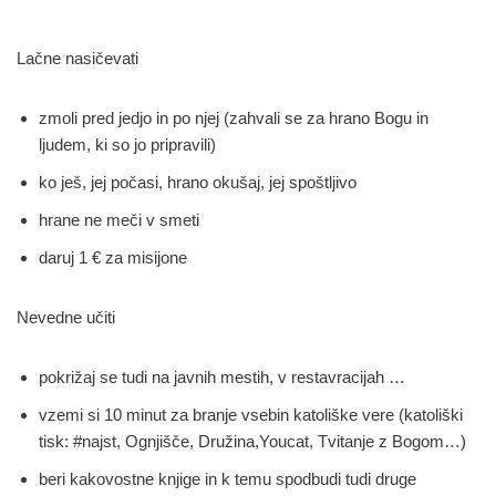
Lačne nasičevati
zmoli pred jedjo in po njej (zahvali se za hrano Bogu in
ljudem, ki so jo pripravili)
ko ješ, jej počasi, hrano okušaj, jej spoštljivo
hrane ne meči v smeti
daruj 1 € za misijone
Nevedne učiti
pokrižaj se tudi na javnih mestih, v restavracijah …
vzemi si 10 minut za branje vsebin katoliške vere (katoliški
tisk: #najst, Ognjišče, Družina,Youcat, Tvitanje z Bogom…)
beri kakovostne knjige in k temu spodbudi tudi druge