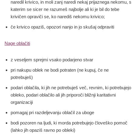
naredil krivico, in moli zanj naredi nekaj prijaznega nekomu, s
katerim se sicer ne razumeš najbolje ali ki je bil do tebe
krivičen opraviči se, ko narediš nekomu krivico;
če krivico opaziš, opozori nanjo in jo skušaj odpraviti
Nage oblačiti
z veseljem sprejmi vsako podarjeno stvar
pri nakupu oblek ne bodi potraten (ne kupuj, če ne
potrebuješ)
podari oblačila, ki jih ne potrebuješ več, revnim, ki potrebujejo
obleko, podari oblačilo ali jih priporoči bližnji karitativni
organizaciji
pomagaj pri razdeljevanju oblačil za uboge
bodi pozoren na ljudi, ki morda potrebujejo človeško pomoč
(lahko jih opaziš ravno po obleki)